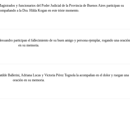
trados y funcionarios del Poder Judicial de la Provincia de Buenos Aires participan su
acompañando a la Dra. Hilda Kogan en este triste momento.
ndro participan el fallecimiento de su buen amigo y persona ejemplar, rogando una oració
en su memoria.
e Ballerini, Adriana Lucas y Victoria Pérez Tognola la acompañan en el dolor y ruegan una
oración en su memoria.