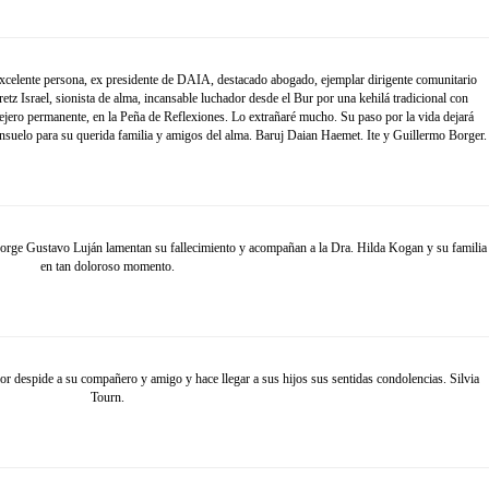
ente persona, ex presidente de DAIA, destacado abogado, ejemplar dirigente comunitario
z Israel, sionista de alma, incansable luchador desde el Bur por una kehilá tradicional con
jero permanente, en la Peña de Reflexiones. Lo extrañaré mucho. Su paso por la vida dejará
onsuelo para su querida familia y amigos del alma. Baruj Daian Haemet. Ite y Guillermo Borger.
rge Gustavo Luján lamentan su fallecimiento y acompañan a la Dra. Hilda Kogan y su familia
en tan doloroso momento.
spide a su compañero y amigo y hace llegar a sus hijos sus sentidas condolencias. Silvia
Tourn.