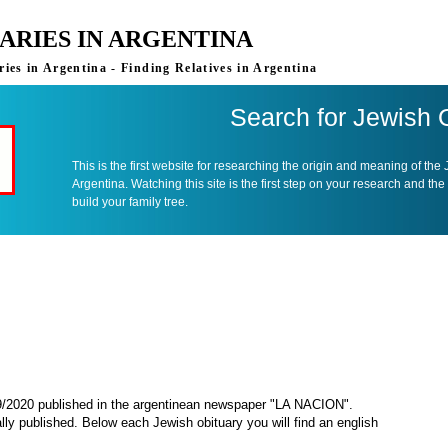
ARIES IN ARGENTINA
ies in Argentina - Finding Relatives in Argentina
Search for Jewish 
This is the first website for researching the origin and meaning of the
Argentina. Watching this site is the first step on your research and the
build your family tree.
09/2020 published in the argentinean newspaper "LA NACION".
ally published. Below each Jewish obituary you will find an english