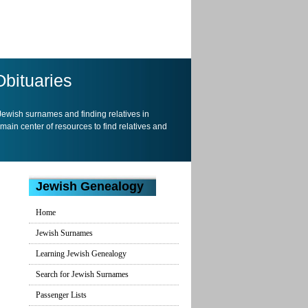
Obituaries
 Jewish surnames and finding relatives in
 main center of resources to find relatives and
Jewish Genealogy
Home
Jewish Surnames
Learning Jewish Genealogy
Search for Jewish Surnames
Passenger Lists