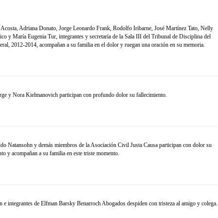
sta, Adriana Donato, Jorge Leonardo Frank, Rodolfo Iribarne, José Martínez Tato, Nelly
 y María Eugenia Tur, integrantes y secretaría de la Sala III del Tribunal de Disciplina del
eral, 2012-2014, acompañan a su familia en el dolor y ruegan una oración en su memoria.
y Nora Kielmanovich participan con profundo dolor su fallecimiento.
Natansohn y demás miembros de la Asociación Civil Justa Causa participan con dolor su
nto y acompañan a su familia en este triste momento.
integrantes de Elfman Barsky Benarroch Abogados despiden con tristeza al amigo y colega.