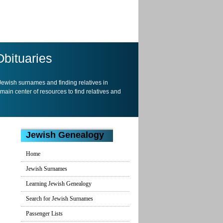
Obituaries
 Jewish surnames and finding relatives in
 main center of resources to find relatives and
Jewish Genealogy
Home
Jewish Surnames
Learning Jewish Genealogy
Search for Jewish Surnames
Passenger Lists