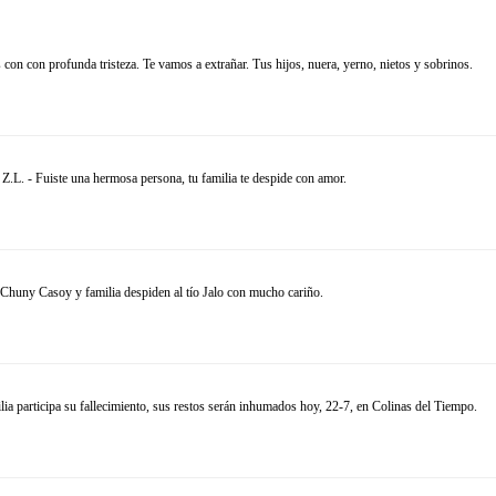
 con profunda tristeza. Te vamos a extrañar. Tus hijos, nuera, yerno, nietos y sobrinos.
Z.L. - Fuiste una hermosa persona, tu familia te despide con amor.
huny Casoy y familia despiden al tío Jalo con mucho cariño.
ia participa su fallecimiento, sus restos serán inhumados hoy, 22-7, en Colinas del Tiempo.