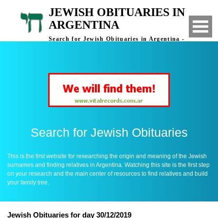
JEWISH OBITUARIES IN
ARGENTINA
Search for Jewish Obituaries in Argentina -
Finding Relatives in Argentina
Search for Jewish Obituaries
This is the first website for researching the origin and meaning of the Jewish
surnames and finding relatives in Argentina. Watching this site is the first step
on your research and the main center of resources to find relatives and build
your family tree.
Jewish Obituaries for day 30/12/2019