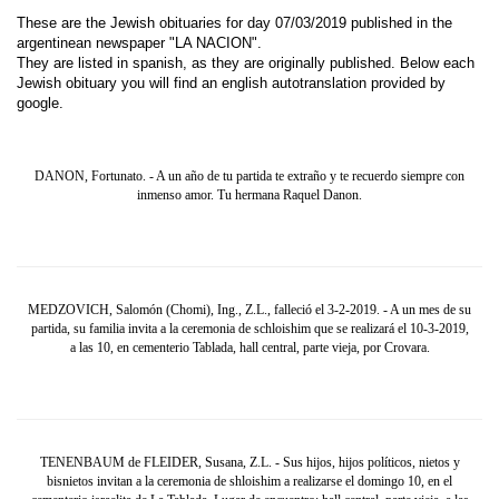
These are the Jewish obituaries for day 07/03/2019 published in the
argentinean newspaper "LA NACION".
They are listed in spanish, as they are originally published. Below each
Jewish obituary you will find an english autotranslation provided by
google.
DANON, Fortunato. - A un año de tu partida te extraño y te recuerdo siempre con
inmenso amor. Tu hermana Raquel Danon.
MEDZOVICH, Salomón (Chomi), Ing., Z.L., falleció el 3-2-2019. - A un mes de su
partida, su familia invita a la ceremonia de schloishim que se realizará el 10-3-2019,
a las 10, en cementerio Tablada, hall central, parte vieja, por Crovara.
TENENBAUM de FLEIDER, Susana, Z.L. - Sus hijos, hijos políticos, nietos y
bisnietos invitan a la ceremonia de shloishim a realizarse el domingo 10, en el