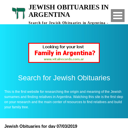
JEWISH OBITUARIES IN
ARGENTINA
Search for Jewish Obituaries in Argentina -
Finding Relatives in Argentina
Search for Jewish Obituaries
This is the first website for researching the origin and meaning of the Jewish
surnames and finding relatives in Argentina. Watching this site is the first step
on your research and the main center of resources to find relatives and build
your family tree.
Jewish Obituaries for day 07/03/2019