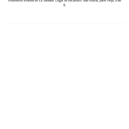
cementerio israelita de La Tablada. Lugar de encuentro: hall central, parte vieja, a las
9.