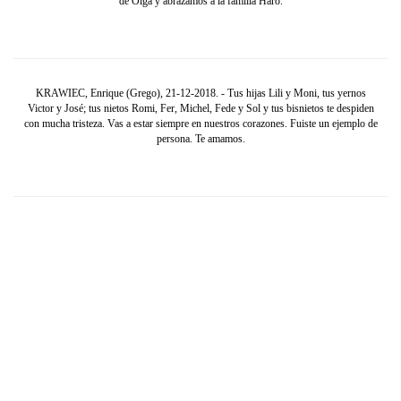
de Olga y abrazamos a la familia Haro.
KRAWIEC, Enrique (Grego), 21-12-2018. - Tus hijas Lili y Moni, tus yernos
Victor y José; tus nietos Romi, Fer, Michel, Fede y Sol y tus bisnietos te despiden
con mucha tristeza. Vas a estar siempre en nuestros corazones. Fuiste un ejemplo de
persona. Te amamos.