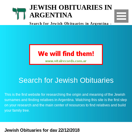
JEWISH OBITUARIES IN
ARGENTINA
Search for Jewish Obituaries in Argentina -
Finding Relatives in Argentina
Search for Jewish Obituaries
This is the first website for researching the origin and meaning of the Jewish
surnames and finding relatives in Argentina. Watching this site is the first step
on your research and the main center of resources to find relatives and build
your family tree.
Jewish Obituaries for day 22/12/2018