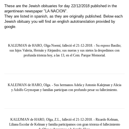
These are the Jewish obituaries for day 22/12/2018 published in the
argentinean newspaper "LA NACION".
They are listed in spanish, as they are originally published. Below each
Jewish obituary you will find an english autotranslation provided by
google.
KALEJMAN de HARO, Olga Noemí, falleció el 21-12-2018. - Su esposo Basilio;
sus hijos Valeria, Hernán y Alejandro; sus nueras y sus nietos la despedimos con
profunda tristeza hoy, a las 13, en el Cem. Parque Memorial.
KALEJMAN de HARO, Olga. - Sus hermanos Adela y Antonio Kalejman y Alicia
y Adolfo Grynszpan y familias participan con profundo pesar su fallecimiento.
KALEJMAN de HARO, Olga, Z.L., falleció el 21-12-2018. - Ricardo Kelman,
Liliana Escolar de Kelman y familia participamos con gran tristeza el fallecimiento