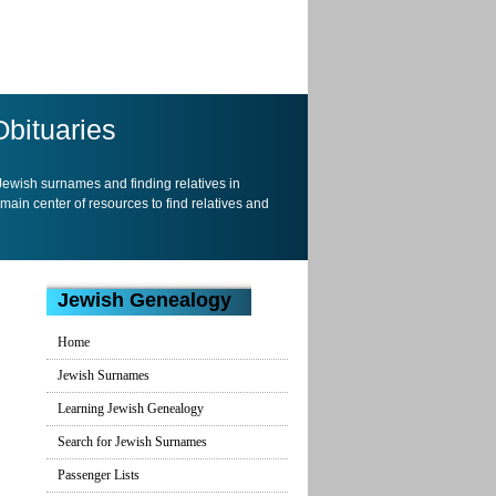
Obituaries
 Jewish surnames and finding relatives in
 main center of resources to find relatives and
Jewish Genealogy
Home
Jewish Surnames
Learning Jewish Genealogy
Search for Jewish Surnames
Passenger Lists