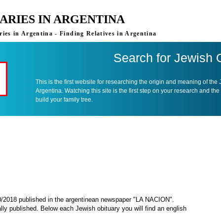
ARIES IN ARGENTINA
ies in Argentina - Finding Relatives in Argentina
Search for Jewish 
This is the first website for researching the origin and meaning of the
Argentina. Watching this site is the first step on your research and the
build your family tree.
10/2018 published in the argentinean newspaper "LA NACION".
ally published. Below each Jewish obituary you will find an english