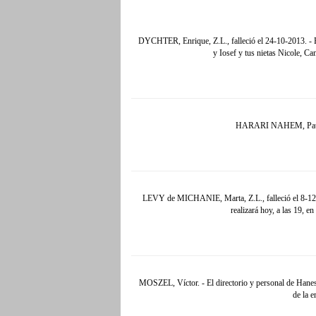
DYCHTER, Enrique, Z.L., falleció el 24-10-2013. - En
y Iosef y tus nietas Nicole, C
HARARI NAHEM, Paulina,
LEVY de MICHANIE, Marta, Z.L., falleció el 8-12-201
realizará hoy, a las 19, 
MOSZEL, Víctor. - El directorio y personal de Hanesb
de la e