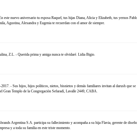
 este nuevo aniversario tu esposa Raquel, tus hijas Diana, Alicia y Elizabeth, tus yernos Pabl
amila, Agustina, Alexandra y Eugenia te recuerdan con el amor de siempre.
 Z.L. - Querida prima y amiga nunca te olvidaré. Lidia Bigio.
7. - Sus hijos, hijos políticos, nietos, bisnietos y demás familiares invitan al darush que se
en el Gran Templo de la Congregación Sefaradí, Lavalle 2449, CABA.
rands Argentina S.A. participa su fallecimiento y acompaña a su hija Flavia, gerente de diseñ
mpresa y a toda su familia en este triste momento.