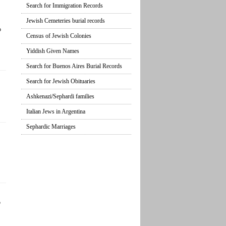
Search for Immigration Records
Jewish Cemeteries burial records
o
Census of Jewish Colonies
Yiddish Given Names
Search for Buenos Aires Burial Records
Search for Jewish Obituaries
Ashkenazi/Sephardi families
Italian Jews in Argentina
Sephardic Marriages
o