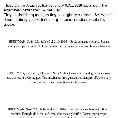
These are the Jewish obituaries for day 02/10/2018 published in the
argentinean newspaper "LA NACION".
They are listed in spanish, as they are originally published. Below each
Jewish obituary you will find an english autotranslation provided by
google.
BREITMAN, Saúl, Z.L., falleció el 2-10-2016. - Estás conmigo siempre. Sos mi
guía y ejemplo de vida. No hubo ni habrá un ser semejante a vos. Te amo. Mónica.
BREITMAN, Saúl, Z.L., falleció el 2-10-2016. - Extrañamos tu alegría, tu sonrisa,
tus chistes, tu dedo mágico. Tus enseñanzas nos guiarán por siempre. ¡Fuiste, sos y
serás lo más!. Tus nietos Kraves y bisnietos.
BREITMAN, Saúl, Z.L., falleció el 2-10-2016. - Por siempre serás nuestro líder y
maestro. Ejemplo de lucha, esfuerzo, dedicación y cariño. Estarás por siempre