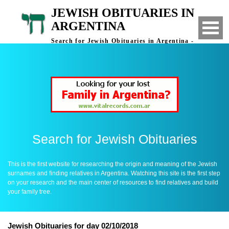
JEWISH OBITUARIES IN
ARGENTINA
Search for Jewish Obituaries in Argentina -
Finding Relatives in Argentina
Search for Jewish Obituaries
This is the first website for researching the origin and meaning of the Jewish
surnames and finding relatives in Argentina. Watching this site is the first step
on your research and the main center of resources to find relatives and build
your family tree.
Jewish Obituaries for day 02/10/2018