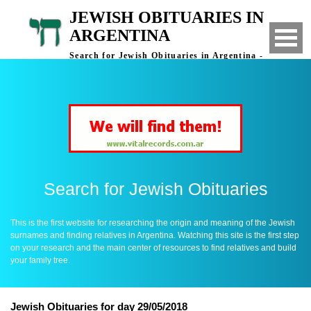
JEWISH OBITUARIES IN
ARGENTINA
Search for Jewish Obituaries in Argentina -
Finding Relatives in Argentina
Search for Jewish Obituaries
This is the first website for researching the origin and meaning of the Jewish
surnames and finding relatives in Argentina. Watching this site is the first step
on your research and the main center of resources to find relatives and build
your family tree.
Jewish Obituaries for day 29/05/2018