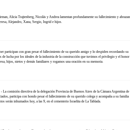
an, Alicia Trajtenberg, Nicolás y Andrea lamentan profundamente su fallecimiento y abraza
eresa, Alejandro, Xana, Sergio, Ingrid e hijos.
 participan con gran pesar el fallecimiento de su querido amigo y lo despiden recordando su
de lucha por los ideales de la industria de la construcción que tuvimos el privilegio y el honor
sa, hijos, nietos y demás familiares y rogamos una oración en su memoria.
- La comisión directiva de la delegación Provincia de Buenos Aires de la Cámara Argentina de
iados, participa con hondo pesar el fallecimiento de su querido colega y acompaña a su familia
os serán inhumados hoy, a las 9, en el cementerio Israelita de La Tablada.