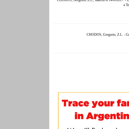
CHODOS, Gregorio, Z.L., falleció el 14-6-2017. - E
a Te
CHODOS, Gregorio, Z.L. - Grac