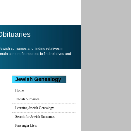
Obituaries
 Jewish surnames and finding relatives in
 main center of resources to find relatives and
Jewish Genealogy
Home
Jewish Surnames
Learning Jewish Genealogy
Search for Jewish Surnames
Passenger Lists