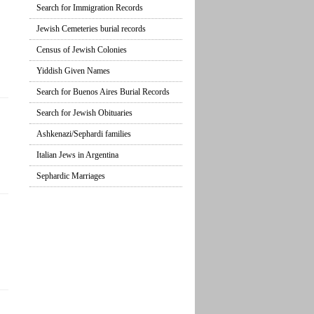
Search for Immigration Records
Jewish Cemeteries burial records
n
Census of Jewish Colonies
Yiddish Given Names
Search for Buenos Aires Burial Records
Search for Jewish Obituaries
Ashkenazi/Sephardi families
Italian Jews in Argentina
Sephardic Marriages