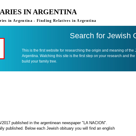
ARIES IN ARGENTINA
ies in Argentina - Finding Relatives in Argentina
Search for Jewish 
This is the first website for researching the origin and meaning of the
Argentina. Watching this site is the first step on your research and the
build your family tree.
06/2017 published in the argentinean newspaper "LA NACION".
ally published. Below each Jewish obituary you will find an english