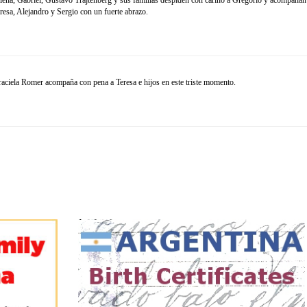
lena, Gabriel, Gustavo Trajtenberg y sus familias despiden con cariño a Gregorio y acompañan
resa, Alejandro y Sergio con un fuerte abrazo.
iela Romer acompaña con pena a Teresa e hijos en este triste momento.