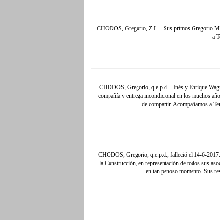
CHODOS, Gregorio, Z.L. - Sus primos Gregorio Mirm
a T
CHODOS, Gregorio, q.e.p.d. - Inés y Enrique Wagner
compañía y entrega incondicional en los muchos años 
de compartir. Acompañamos a Tere
CHODOS, Gregorio, q.e.p.d., falleció el 14-6-2017. 
la Construcción, en representación de todos sus asoc
en tan penoso momento. Sus rest