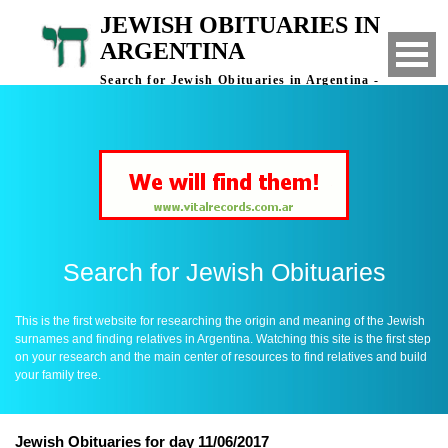
JEWISH OBITUARIES IN
ARGENTINA
Search for Jewish Obituaries in Argentina -
Finding Relatives in Argentina
Search for Jewish Obituaries
This is the first website for researching the origin and meaning of the Jewish
surnames and finding relatives in Argentina. Watching this site is the first step
on your research and the main center of resources to find relatives and build
your family tree.
Jewish Obituaries for day 11/06/2017