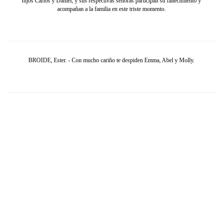
hijos Carlos y Daniel, y sus respectivas señoras participan su fallecimiento y
acompañan a la familia en este triste momento.
BROIDE, Ester. - Con mucho cariño te despiden Emma, Abel y Molly.